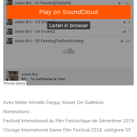
Avec Marie-Armelle Deguy, Xavier De Guillebon
Nominations :
Festival International du Film Fantastique de Gérardmer 2019
Chicago International Genre Film Festival 2018, catégorie SF