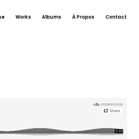
me
Works
Albums
À Propos
Contact